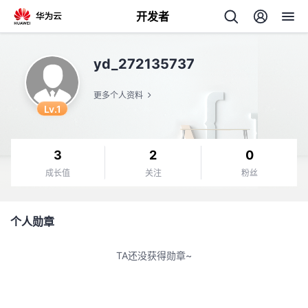
开发者
返
yd_272135737
回
更多个人资料
Lv.1
3
2
0
个
成长值
关注
粉丝
我
人
个人勋章
的
主
TA还没获得勋章~
开
页
发