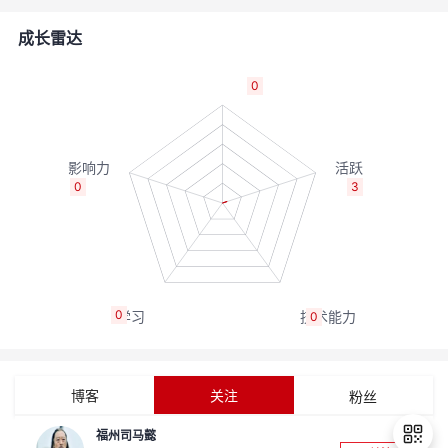
者
成长雷达
我
0
的
我
博
的
我
0
3
客
论
的
我
坛
圈
的
我
0
0
子
直
的
我
我
播
活
的
博客
关注
粉丝
我
动
关
的
福州司马懿