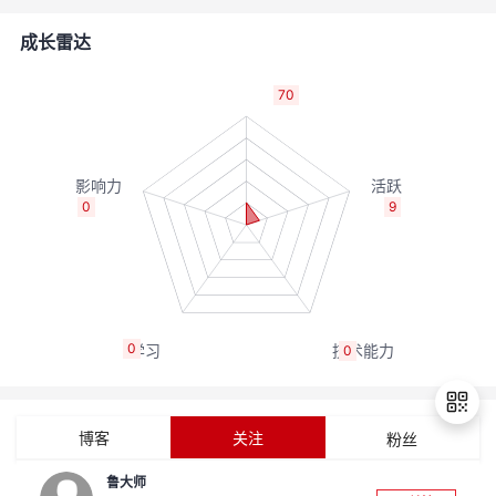
的
Programs
发
者
成长雷达
支
者
我
70
持
学
的
我
我
堂
博
的
我
0
9
的
我
客
论
的
我
我
技
的
坛
圈
的
我
的
我
0
0
术
云
子
直
的
我
课
的
我
支
声
播
活
的
程
认
的
我
博客
关注
粉丝
持
建
动
关
证
实
的
鲁大师
退