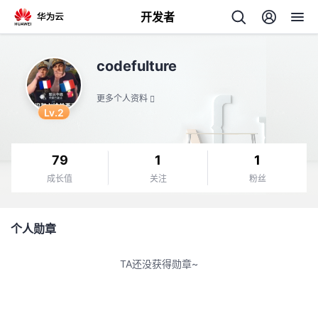
开发者
返
codefulture
回
更多个人资料
Lv.2
79
1
1
个
成长值
关注
粉丝
我
人
个人勋章
我
的
主
TA还没获得勋章~
我
的
开
页
我
的
开
发