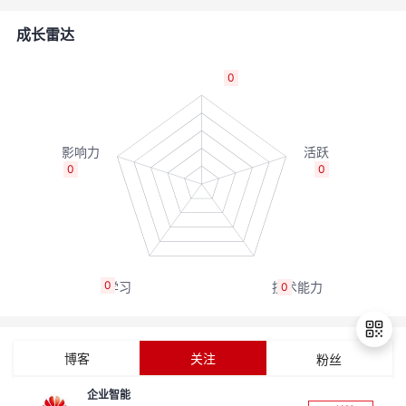
者
成长雷达
我
0
的
我
博
的
我
0
0
客
论
的
我
坛
圈
的
我
0
0
子
直
的
我
我
播
活
的
博客
关注
粉丝
我
动
关
的
企业智能
退