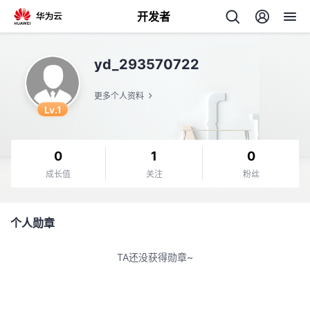
开发者
返
yd_293570722
回
更多个人资料
Lv.1
0
1
0
个
成长值
关注
粉丝
我
人
个人勋章
的
主
TA还没获得勋章~
开
页
发