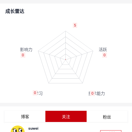
者
成长雷达
我
5
的
我
博
的
我
0
0
客
论
的
我
坛
圈
的
我
0
0
子
直
的
我
我
播
活
的
博客
关注
粉丝
我
动
关
的
suwei