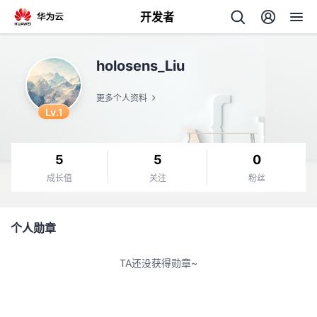
开发者
返
holosens_Liu
回
更多个人资料
Lv.1
5
5
0
个
成长值
关注
粉丝
我
人
个人勋章
的
主
TA还没获得勋章~
开
页
发