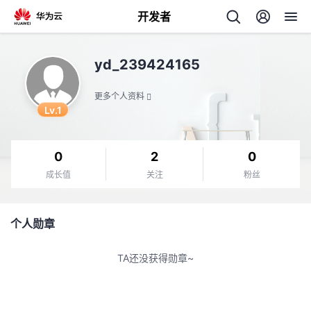
开发者
返
yd_239424165
回
更多个人资料
Lv.1
0
2
0
个
成长值
关注
粉丝
我
人
个人勋章
我
的
主
TA还没获得勋章~
我
的
开
页
我
的
开
发