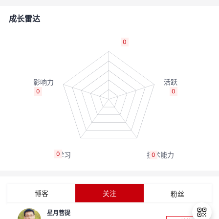
的
Programs
发
者
成长雷达
支
者
我
0
持
学
的
我
我
堂
博
的
我
0
0
的
我
客
论
的
我
我
技
的
坛
圈
的
我
的
我
0
0
术
云
子
直
的
我
课
的
我
支
声
播
活
的
程
认
的
我
博客
关注
粉丝
持
建
动
关
证
实
的
星月菩提