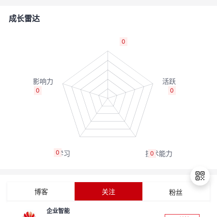
者
成长雷达
我
0
的
我
博
的
我
0
0
客
论
的
我
坛
圈
的
我
0
0
子
直
的
我
我
播
活
的
博客
关注
粉丝
我
动
关
的
企业智能
退