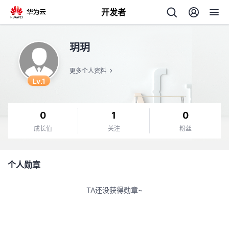
开发者
返
玥玥
回
更多个人资料
Lv.1
0
1
0
个
成长值
关注
粉丝
我
人
个人勋章
的
主
TA还没获得勋章~
开
页
发