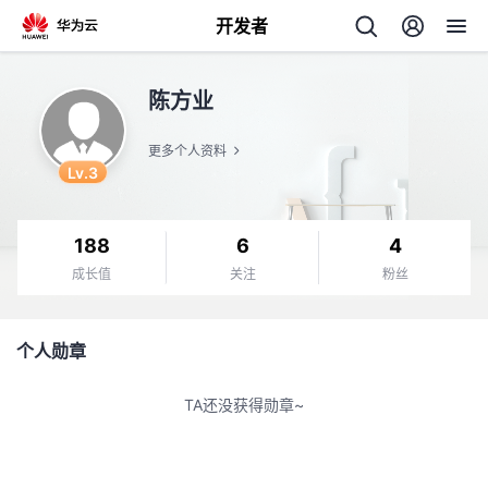
开发者
返
陈方业
回
更多个人资料
Lv.3
188
6
4
个
成长值
关注
粉丝
我
人
个人勋章
的
主
TA还没获得勋章~
开
页
发