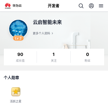
开发者
返
云启智能未来
回
更多个人资料
Lv.2
90
1
0
个
成长值
关注
粉丝
我
人
个人勋章
我
的
主
我
的
开
页
活跃之星
我
的
开
发