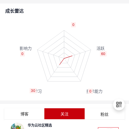
的
Programs
发
者
成长雷达
支
者
我
0
持
学
的
我
我
堂
博
的
我
0
60
的
我
客
论
的
我
我
技
的
坛
圈
的
我
的
我
30
0
术
云
子
直
的
我
课
的
我
支
声
播
活
的
程
认
的
我
博客
关注
粉丝
持
建
动
关
证
实
的
华为云社区精选
退