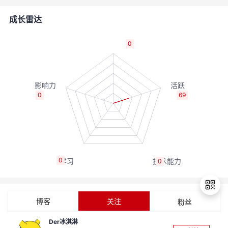
的
Programs
发
者
成长雷达
支
者
我
0
持
学
的
我
我
堂
博
的
我
0
69
的
我
客
论
的
我
我
技
的
坛
圈
的
我
的
我
0
0
术
云
子
直
的
我
课
的
我
支
声
播
活
的
程
认
的
我
博客
关注
粉丝
持
建
动
关
证
实
的
Der冰淇淋
退