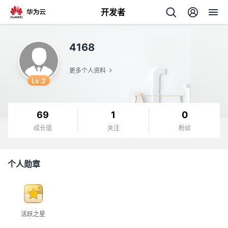
开发者
返
4168
回
更多个人资料
Lv.2
69
1
0
个
成长值
关注
粉丝
我
人
个人勋章
我
的
主
我
的
开
页
活跃之星
我
的
开
发