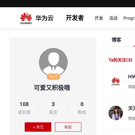
开发者
开发
活动
Prog
博客
Ta的关注
(3)
HW
Lv.2
可爱又积极哦
博
108
3
0
天
成长值
关注
粉丝
博
+ 关注
私信