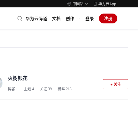
中国站
华为云App
华为云码道
文档
创作
登录
注册
火树银花
+ 关注
博客
1
主题
4
关注
39
粉丝
218