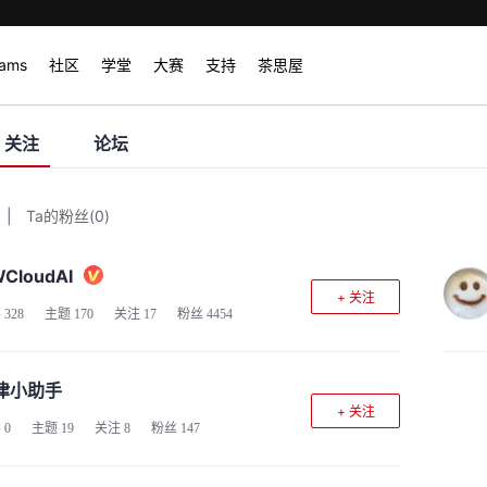
rams
社区
学堂
大赛
支持
茶思屋
关注
论坛
|
Ta的粉丝
(
0
)
CloudAI
+ 关注
客
328
主题
170
关注
17
粉丝
4454
津小助手
+ 关注
客
0
主题
19
关注
8
粉丝
147