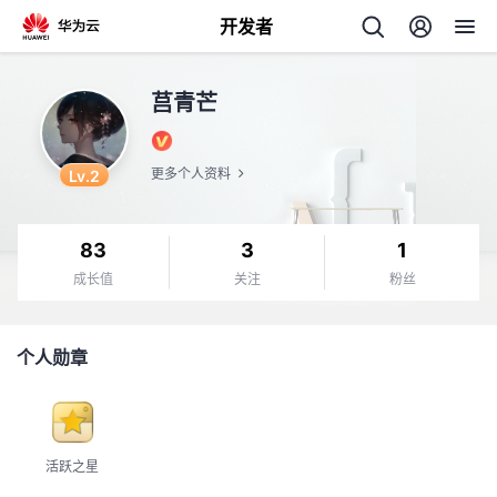
开发者
返
莒青芒
回
Lv.2
更多个人资料
83
3
1
个
成长值
关注
粉丝
我
人
个人勋章
我
的
主
我
的
开
页
活跃之星
我
的
开
发