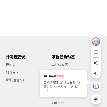
开发者变现
掌握最新动态
云商店
CSDN专区
教育专区
知乎
AI Shell
企业通用专区
开源中国
自然语言对话管理云资源，专
属免费Token额度，欢迎试
51CTO
用！
今日头条
GitCode