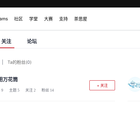
rams
社区
学堂
大赛
支持
茶思屋
关注
论坛
|
Ta的粉丝
(
0
)
用万花筒
+ 关注
客
9
主题
5
关注
2
粉丝
14