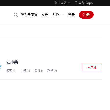
中国站
华为云App
华为云码道
文档
创作
登录
注册
云小萌
+ 关注
博客
37
主题
15
关注
0
粉丝
76