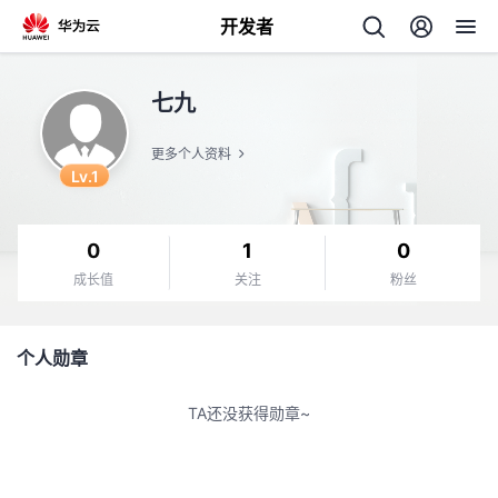
开发者
返
七九
回
更多个人资料
Lv.1
0
1
0
个
成长值
关注
粉丝
我
人
个人勋章
的
主
TA还没获得勋章~
开
页
发