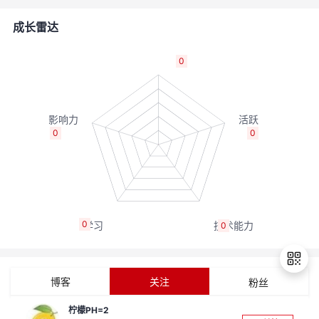
者
成长雷达
我
0
的
我
博
的
我
0
0
客
论
的
我
坛
圈
的
我
0
0
子
直
的
我
我
播
活
的
博客
关注
粉丝
我
动
关
的
柠檬PH=2
退