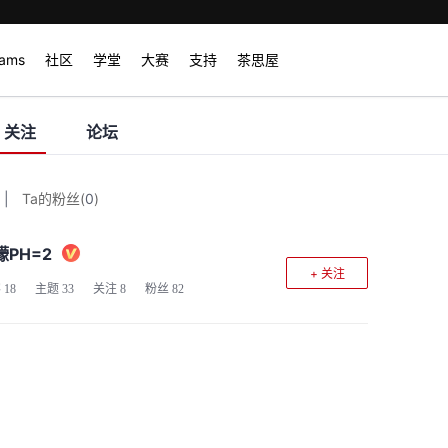
rams
社区
学堂
大赛
支持
茶思屋
关注
论坛
|
Ta的粉丝
(
0
)
檬PH=2
+ 关注
客
18
主题
33
关注
8
粉丝
82