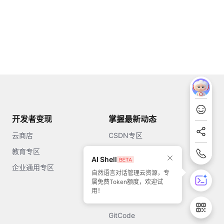
开发者变现
掌握最新动态
云商店
CSDN专区
教育专区
知乎
AI Shell
企业通用专区
开源中国
自然语言对话管理云资源，专
属免费Token额度，欢迎试
51CTO
用！
今日头条
GitCode