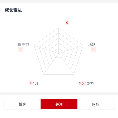
者
成长雷达
我
0
的
我
博
的
我
0
0
客
论
的
我
坛
圈
的
我
0
0
子
直
的
我
我
播
活
的
博客
关注
粉丝
我
动
关
的