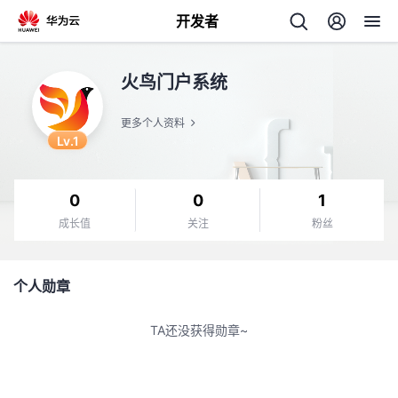
开发者
返
火鸟门户系统
回
更多个人资料
Lv.1
0
0
1
个
成长值
关注
粉丝
我
人
个人勋章
的
主
TA还没获得勋章~
开
页
发