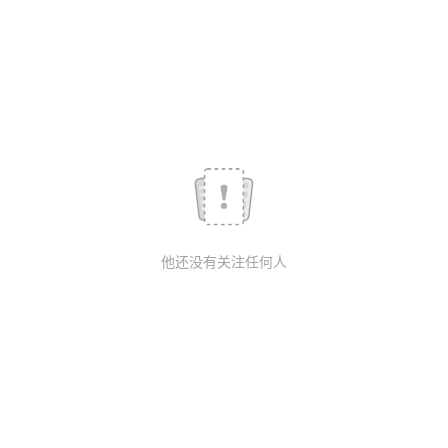
我
注
的
开
的
Programs
发
支
者
持
学
我
堂
他还没有关注任何人
的
我
我
技
的
的
我
术
云
课
的
我
支
声
程
认
的
我