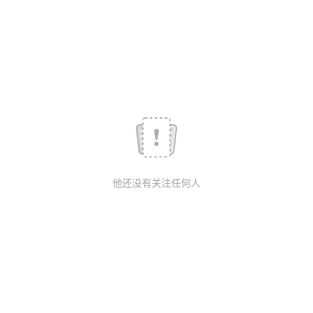
我
注
的
开
的
Programs
发
支
者
持
学
我
堂
他还没有关注任何人
的
我
我
技
的
的
我
术
云
课
的
我
支
声
程
认
的
我