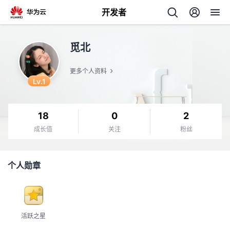
开发者
返
觅北
回
更多个人资料
Lv.1
18
0
2
个
成长值
关注
粉丝
我
人
个人勋章
的
主
开
页
活跃之星
发