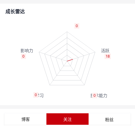
者
成长雷达
我
0
的
我
博
的
我
0
18
客
论
的
我
坛
圈
的
我
0
0
子
直
的
我
我
播
活
的
博客
关注
粉丝
我
动
关
的