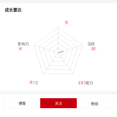
者
成长雷达
我
0
的
我
博
的
我
0
27
客
论
的
我
坛
圈
的
我
0
0
子
直
的
我
我
播
活
的
博客
关注
粉丝
我
动
关
的