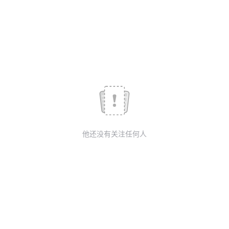
我
注
的
开
的
Programs
发
支
者
持
学
我
堂
他还没有关注任何人
的
我
我
技
的
的
我
术
云
课
的
我
支
声
程
认
的
我