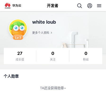
开发者
返
white loub
回
更多个人资料
Lv.1
27
0
0
个
成长值
关注
粉丝
我
人
个人勋章
的
主
TA还没获得勋章~
开
页
发