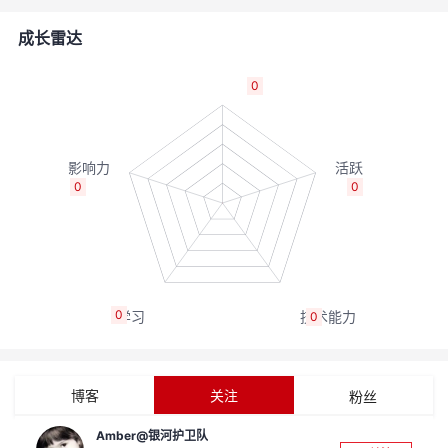
者
成长雷达
我
0
的
我
博
的
我
0
0
客
论
的
我
坛
圈
的
我
0
0
子
直
的
我
我
播
活
的
博客
关注
粉丝
我
动
关
的
Amber@银河护卫队