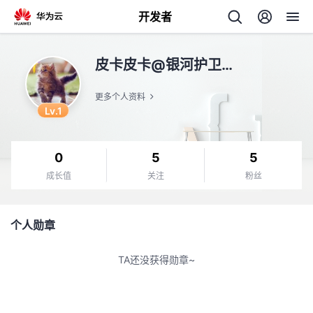
开发者
返
皮卡皮卡@银河护卫队
回
更多个人资料
Lv.1
0
5
5
个
成长值
关注
粉丝
我
人
个人勋章
的
主
TA还没获得勋章~
开
页
发