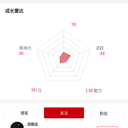
的
Programs
发
者
成长雷达
支
者
我
75
持
学
的
我
我
堂
博
的
我
20
42
的
我
客
论
的
我
我
技
的
坛
圈
的
我
的
我
15
25
术
云
子
直
的
我
课
的
我
支
声
播
活
的
程
认
的
我
博客
关注
粉丝
持
建
动
关
证
实
的
回我话