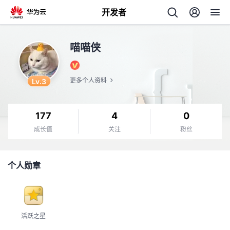
开发者
返
喵喵侠
回
Lv.3
更多个人资料
177
4
0
个
成长值
关注
粉丝
我
人
个人勋章
我
的
主
我
的
开
页
活跃之星
我
的
开
发