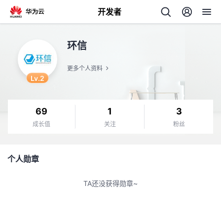
开发者
返
环信
回
更多个人资料
Lv.2
69
1
3
个
成长值
关注
粉丝
我
人
个人勋章
的
主
TA还没获得勋章~
开
页
发