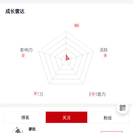
者
成长雷达
我
60
的
我
博
的
我
0
9
客
论
的
我
坛
圈
的
我
0
0
子
直
的
我
我
播
活
的
博客
关注
粉丝
我
动
关
的
廖凯
退