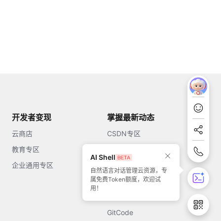
开发者变现
掌握最新动态
云商店
CSDN专区
教育专区
知乎
AI Shell
企业通用专区
开源中国
自然语言对话管理云资源，专
属免费Token额度，欢迎试
51CTO
用！
今日头条
GitCode