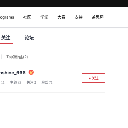
rograms
社区
学堂
大赛
支持
茶思屋
关注
论坛
|
Ta的粉丝
(
2
)
nshine_666
+ 关注
客
11
主题
33
关注
2
粉丝
71