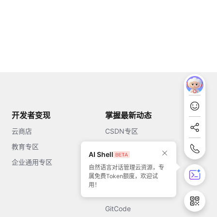
开发者变现
掌握最新动态
云商店
CSDN专区
教育专区
知乎
AI Shell
企业通用专区
开源中国
自然语言对话管理云资源，专
属免费Token额度，欢迎试
51CTO
用！
今日头条
GitCode