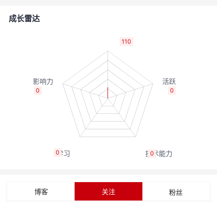
者
成长雷达
我
110
的
我
博
的
我
0
0
客
论
的
我
坛
圈
的
我
0
0
子
直
的
我
我
播
活
的
博客
关注
粉丝
我
动
关
的