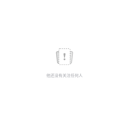
我
注
的
开
的
Programs
发
支
者
持
学
我
堂
他还没有关注任何人
的
我
我
技
的
的
我
术
云
课
的
我
支
声
程
认
的
我