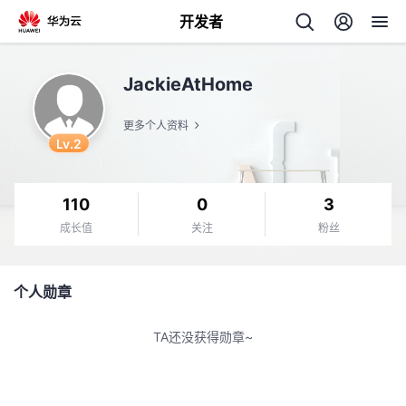
开发者
返
JackieAtHome
回
更多个人资料
Lv.2
110
0
3
个
成长值
关注
粉丝
我
人
个人勋章
的
主
TA还没获得勋章~
开
页
发