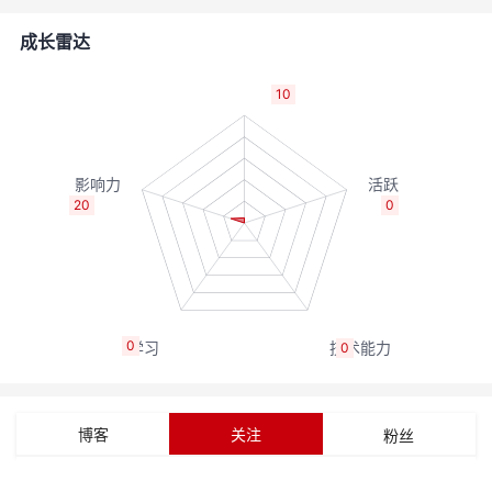
者
成长雷达
我
10
的
我
博
的
我
20
0
客
论
的
我
坛
圈
的
我
0
0
子
直
的
我
我
播
活
的
博客
关注
粉丝
我
动
关
的