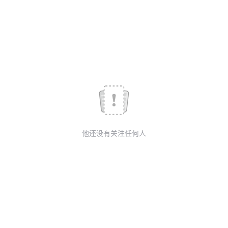
我
注
的
开
的
Programs
发
支
者
持
学
我
堂
他还没有关注任何人
的
我
我
技
的
的
我
术
云
课
的
我
支
声
程
认
的
我