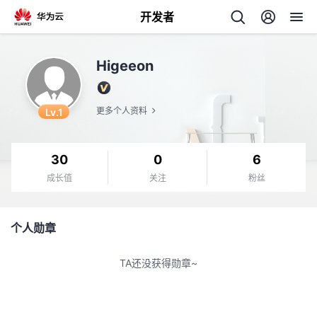
开发者
返
Higeeon
回
Lv.1
更多个人资料
30
0
6
个
成长值
关注
粉丝
我
人
个人勋章
的
主
TA还没获得勋章~
开
页
发