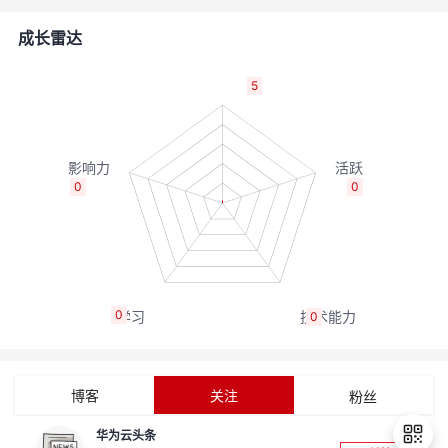
的
Programs
发
者
成长雷达
支
者
我
5
持
学
的
我
我
堂
博
的
我
0
0
的
我
客
论
的
我
我
技
的
坛
圈
的
我
的
我
0
0
术
云
子
直
的
我
课
的
我
支
声
播
活
的
程
认
的
我
博客
关注
粉丝
持
建
动
关
证
实
的
华为云头条