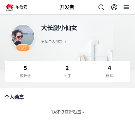
开发者
返
大长腿小仙女
回
更多个人资料
Lv.1
5
2
4
个
成长值
关注
粉丝
我
人
个人勋章
我
的
主
TA还没获得勋章~
我
的
开
页
我
的
开
发