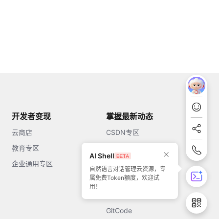
开发者变现
掌握最新动态
云商店
CSDN专区
教育专区
知乎
AI Shell
企业通用专区
开源中国
自然语言对话管理云资源，专
属免费Token额度，欢迎试
51CTO
用！
今日头条
GitCode