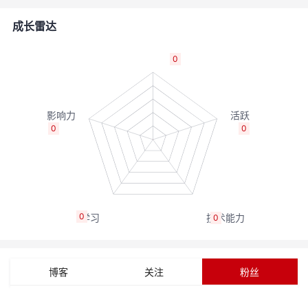
者
成长雷达
我
0
的
我
博
的
我
0
0
客
论
的
我
坛
圈
的
我
0
0
子
直
的
我
我
播
活
的
博客
关注
粉丝
我
动
关
的