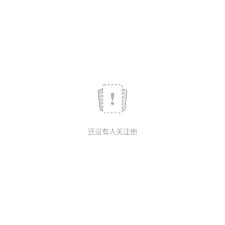
我
注
的
开
的
Programs
发
支
者
持
学
我
堂
还没有人关注他
的
我
我
技
的
的
我
术
云
课
的
我
支
声
程
认
的
我