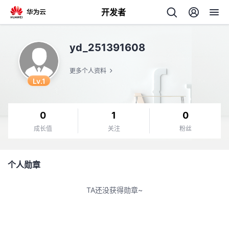
开发者
返
yd_251391608
回
更多个人资料
Lv.1
0
1
0
个
成长值
关注
粉丝
我
人
个人勋章
的
主
TA还没获得勋章~
开
页
发