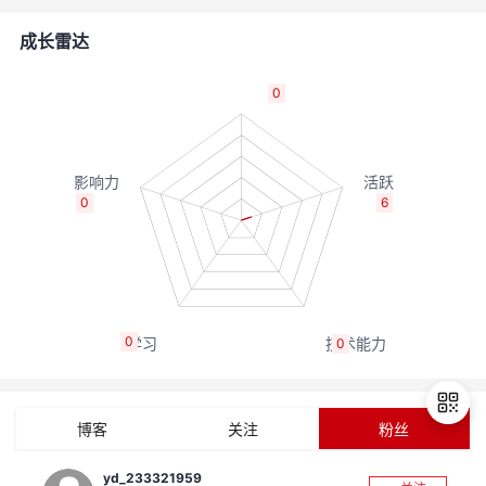
者
成长雷达
我
0
的
我
博
的
我
0
6
客
论
的
我
坛
圈
的
我
0
0
子
直
的
我
我
播
活
的
博客
关注
粉丝
我
动
关
的
yd_233321959