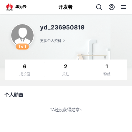
开发者
返
yd_236950819
回
更多个人资料
Lv.1
6
2
1
个
成长值
关注
粉丝
我
人
个人勋章
的
主
TA还没获得勋章~
开
页
发