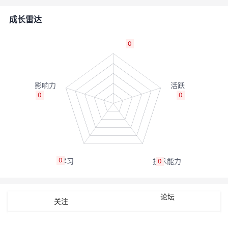
者
成长雷达
我
0
的
我
博
的
我
0
0
客
论
的
我
坛
圈
的
我
0
0
子
直
的
我
我
播
活
的
论坛
关注
我
动
关
的