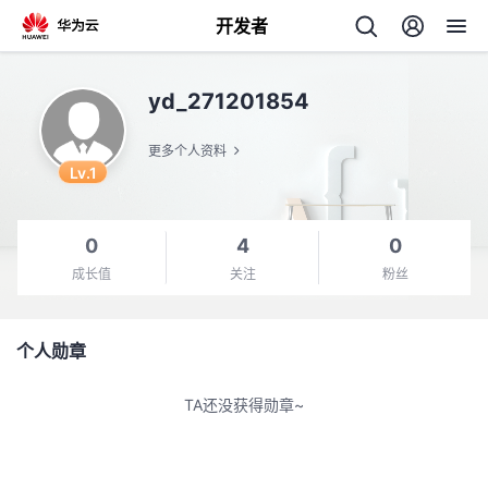
开发者
返
yd_271201854
回
更多个人资料
Lv.1
0
4
0
个
成长值
关注
粉丝
我
人
个人勋章
的
主
TA还没获得勋章~
开
页
发