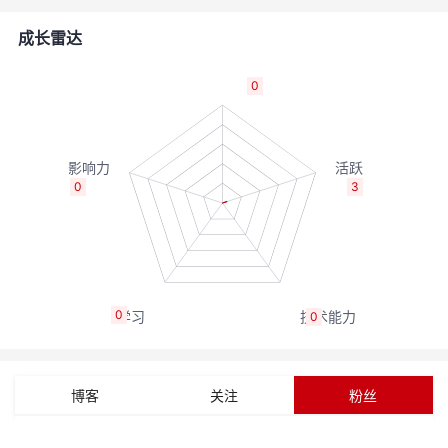
者
成长雷达
我
0
的
我
博
的
我
0
3
客
论
的
我
坛
圈
的
我
0
0
子
直
的
我
我
播
活
的
博客
关注
粉丝
我
动
关
的