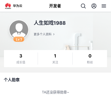
开发者
返
人生如戏1988
回
更多个人资料
Lv.1
3
1
0
个
成长值
关注
粉丝
我
人
个人勋章
的
主
TA还没获得勋章~
开
页
发