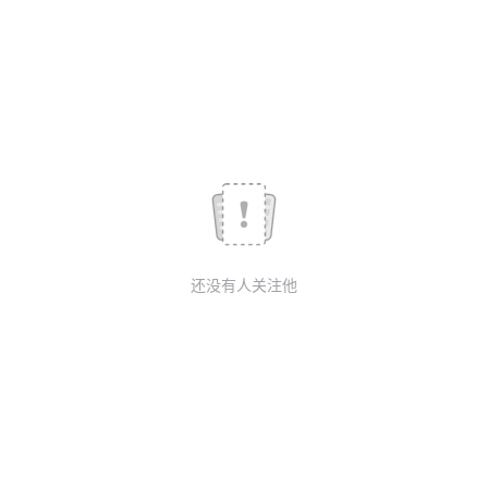
我
注
的
开
的
Programs
发
支
者
持
学
我
堂
还没有人关注他
的
我
我
技
的
的
我
术
云
课
的
我
支
声
程
认
的
我