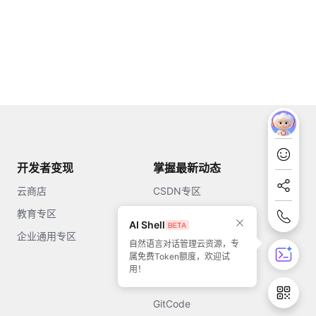
开发者变现
掌握最新动态
云商店
CSDN专区
教育专区
知乎
AI Shell
企业通用专区
开源中国
自然语言对话管理云资源，专
属免费Token额度，欢迎试
51CTO
用！
今日头条
GitCode