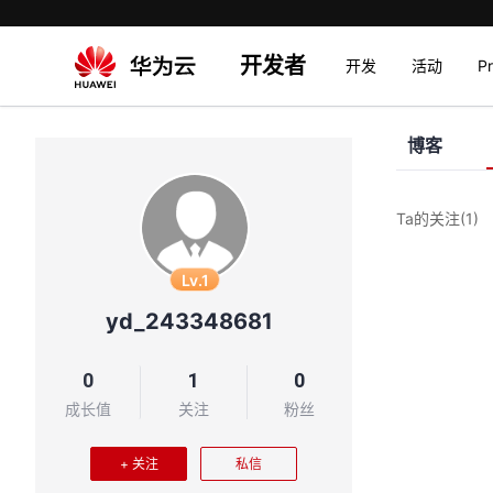
开发者
开发
活动
P
博客
Ta的关注
(1)
Lv.1
yd_243348681
0
1
0
成长值
关注
粉丝
+ 关注
私信