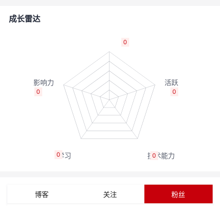
者
成长雷达
我
0
的
我
博
的
我
0
0
客
论
的
我
坛
圈
的
我
0
0
子
直
的
我
我
播
活
的
博客
关注
粉丝
我
动
关
的