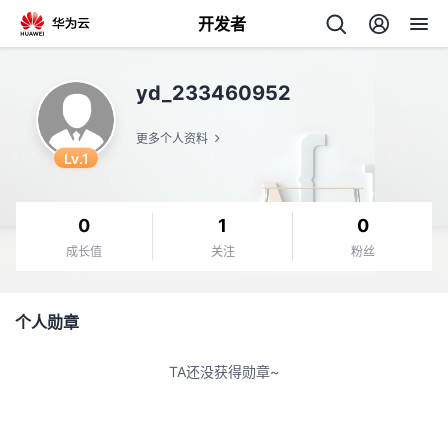
开发者
返
yd_233460952
回
更多个人资料
Lv.1
0
1
0
个
成长值
关注
粉丝
我
人
个人勋章
的
主
TA还没获得勋章~
开
页
发