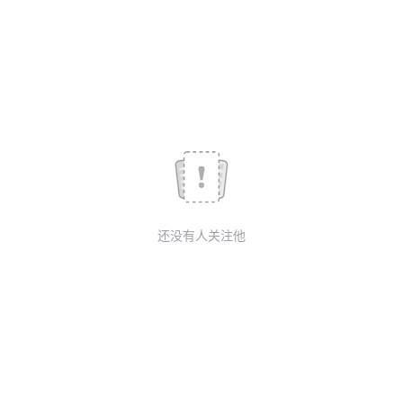
我
注
的
开
的
Programs
发
支
者
持
学
我
堂
还没有人关注他
的
我
我
技
的
的
我
术
云
课
的
我
支
声
程
认
的
我