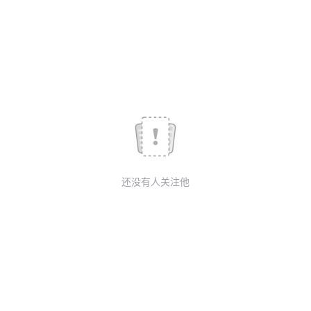
我
注
的
开
的
Programs
发
支
者
持
学
我
堂
还没有人关注他
的
我
我
技
的
的
我
术
云
课
的
我
支
声
程
认
的
我