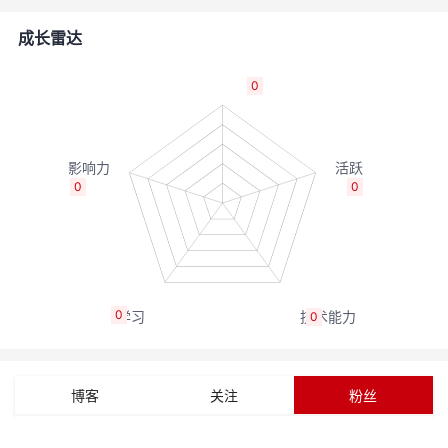
者
成长雷达
我
0
的
我
博
的
我
0
0
客
论
的
我
坛
圈
的
我
0
0
子
直
的
我
我
播
活
的
博客
关注
粉丝
我
动
关
的