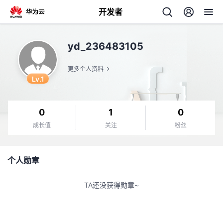
开发者
返
yd_236483105
回
更多个人资料
Lv.1
0
1
0
个
成长值
关注
粉丝
我
人
个人勋章
的
主
TA还没获得勋章~
开
页
发