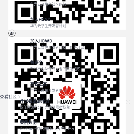
华为云开发者社区组织
加入HCSD
华为云学生开发者计划
加入HCWD
华为云女性开发者计划，即将开启
鲁班会
针对核心伙伴开发者的高端组织
高校生态
华为云高校开发者项目
查看社区
开发者激励计划
做任务领积分，兑换开发者权益
案例共创
CodeArts代码智能体优秀应用开发