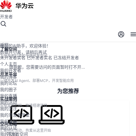
开发者
开发者空间
开发者空间
开发平台
精选服务
云宝助手
返回
懂您的AI助手，欢迎体验！
了解空间
数据开小差，请稍后再试
为开发者打造的专属开发空间
未开发者实名
已开发者实名
已冻结开发者
个人主页
很抱歉，您需要访问的页面暂时打不开...
我的开发者
开发平台
我的博客
一键开发AI Agent、部署MCP，开发智能应用
我的论坛
我的圈子
为您推荐
我的直播
实战案例
我的活动
完整案例代码，快速搭建项目
我的关注
我的开发者学堂
我的课程
空间活动
我的认证
汇聚精彩活动，热爱从这里开始
开发者空间
我的实验