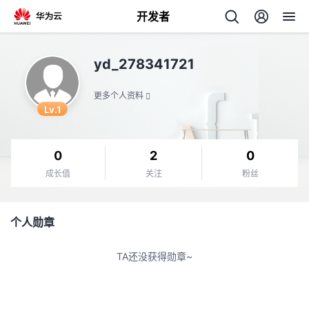
开发者
返
yd_278341721
回
更多个人资料
Lv.1
0
2
0
个
成长值
关注
粉丝
我
人
个人勋章
我
的
主
TA还没获得勋章~
我
的
开
页
我
的
开
发