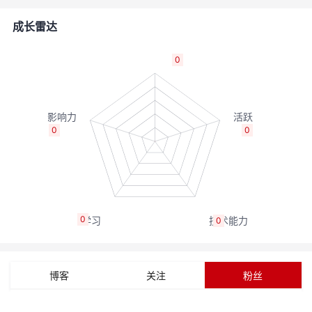
的
Programs
发
者
成长雷达
支
者
我
0
持
学
的
我
我
堂
博
的
我
0
0
的
我
客
论
的
我
我
技
的
坛
圈
的
我
的
我
0
0
术
云
子
直
的
我
课
的
我
支
声
播
活
的
程
认
的
我
博客
关注
粉丝
持
建
动
关
证
实
的