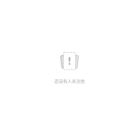
议
注
验
收
藏
还没有人关注他