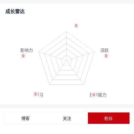
者
成长雷达
我
0
的
我
博
的
我
0
0
客
论
的
我
坛
圈
的
我
0
0
子
直
的
我
我
播
活
的
博客
关注
粉丝
我
动
关
的