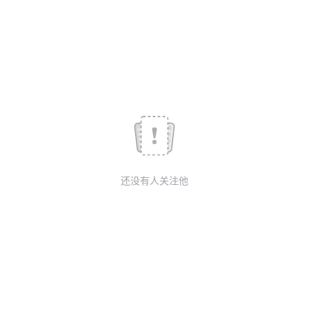
我
注
的
开
的
Programs
发
支
者
持
学
我
堂
还没有人关注他
的
我
我
技
的
的
我
术
云
课
的
我
支
声
程
认
的
我