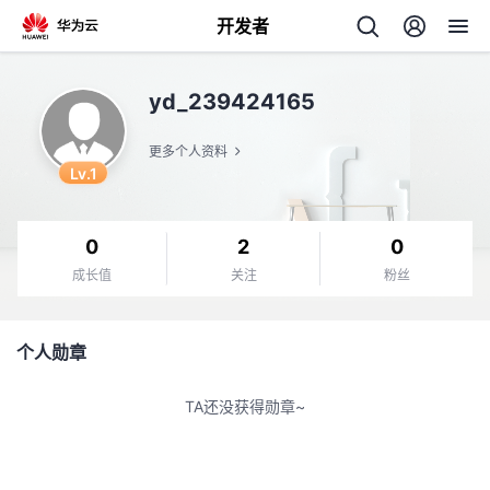
开发者
返
yd_239424165
回
更多个人资料
Lv.1
0
2
0
个
成长值
关注
粉丝
我
人
个人勋章
的
主
TA还没获得勋章~
开
页
发