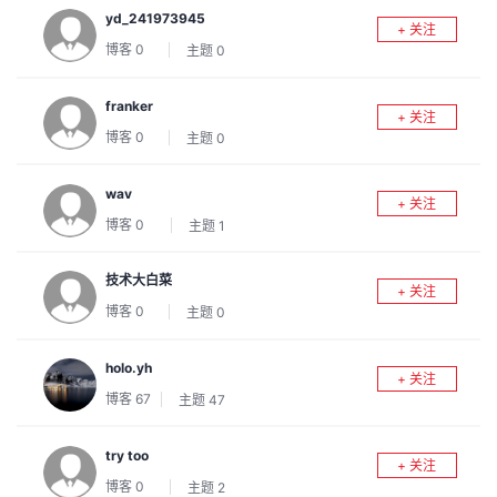
持
建
证
实
的
yd_241973945
+ 关注
博客
0
主题
0
议
验
收
franker
+ 关注
藏
博客
0
主题
0
wav
+ 关注
博客
0
主题
1
技术大白菜
+ 关注
博客
0
主题
0
holo.yh
+ 关注
博客
67
主题
47
try too
+ 关注
博客
0
主题
2