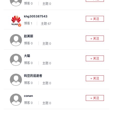
博客
0
主题
0
khg305387543
+ 关注
博客
1
主题
67
赵美丽
+ 关注
博客
0
主题
0
大聪
+ 关注
博客
0
主题
0
码豆的追逐者
+ 关注
博客
0
主题
0
conan
+ 关注
博客
0
主题
0