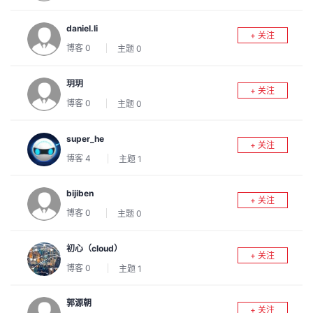
daniel.li
+ 关注
博客
0
主题
0
玥玥
+ 关注
博客
0
主题
0
super_he
+ 关注
博客
4
主题
1
bijiben
+ 关注
博客
0
主题
0
初心（cloud）
+ 关注
博客
0
主题
1
郭源朝
+ 关注