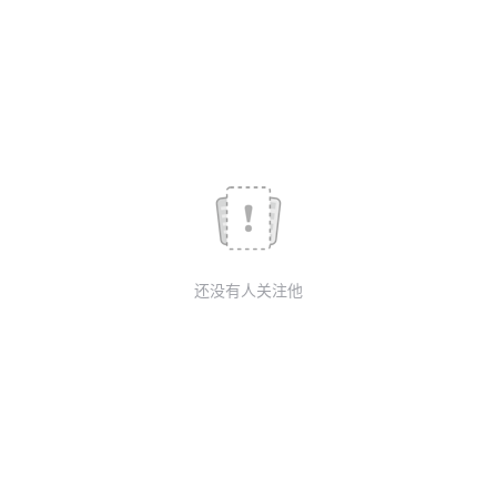
议
注
验
收
藏
还没有人关注他