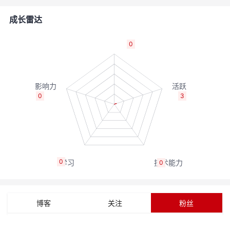
的
Programs
发
者
成长雷达
支
者
我
0
持
学
的
我
我
堂
博
的
我
0
3
的
我
客
论
的
我
我
技
的
坛
圈
的
我
的
我
0
0
术
云
子
直
的
我
课
的
我
支
声
播
活
的
程
认
的
我
博客
关注
粉丝
持
建
动
关
证
实
的