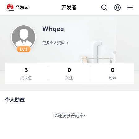
开发者
返
Whqee
回
更多个人资料
Lv.1
3
0
0
个
成长值
关注
粉丝
我
人
个人勋章
我
的
主
TA还没获得勋章~
我
的
开
页
我
的
开
发