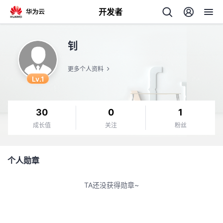
开发者
返
钊
回
更多个人资料
Lv.1
30
0
1
个
成长值
关注
粉丝
我
人
个人勋章
我
的
主
TA还没获得勋章~
我
的
开
页
我
的
开
发