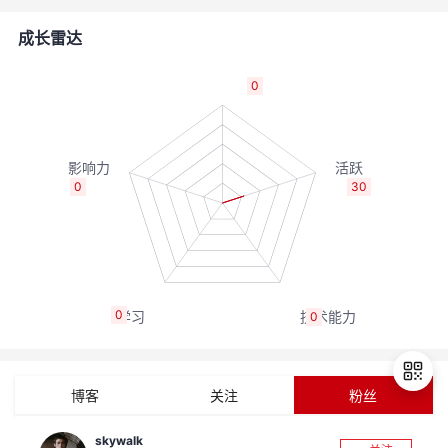
的
Programs
发
者
成长雷达
支
者
我
0
持
学
的
我
我
堂
博
的
我
0
30
的
我
客
论
的
我
我
技
的
坛
圈
的
我
的
我
0
0
术
云
子
直
的
我
课
的
我
支
声
播
活
的
程
认
的
我
博客
关注
粉丝
持
建
动
关
证
实
的
skywalk