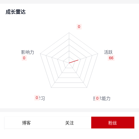
的
Programs
发
者
成长雷达
支
者
我
0
持
学
的
我
我
堂
博
的
我
0
66
的
我
客
论
的
我
我
技
的
坛
圈
的
我
的
我
0
0
术
云
子
直
的
我
课
的
我
支
声
播
活
的
程
认
的
我
博客
关注
粉丝
持
建
动
关
证
实
的