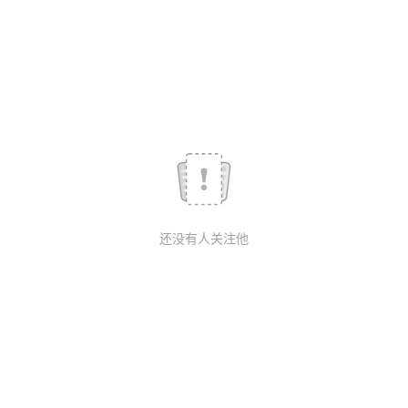
议
注
验
收
藏
还没有人关注他