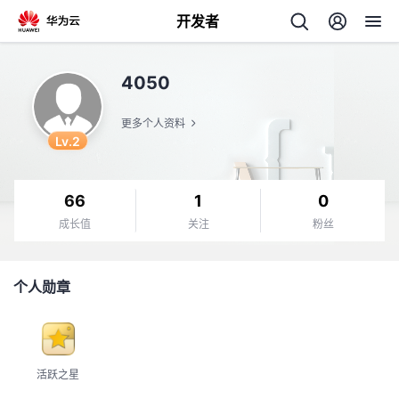
开发者
返
4050
回
更多个人资料
Lv.2
66
1
0
个
成长值
关注
粉丝
我
人
个人勋章
我
的
主
我
的
开
页
活跃之星
我
的
开
发