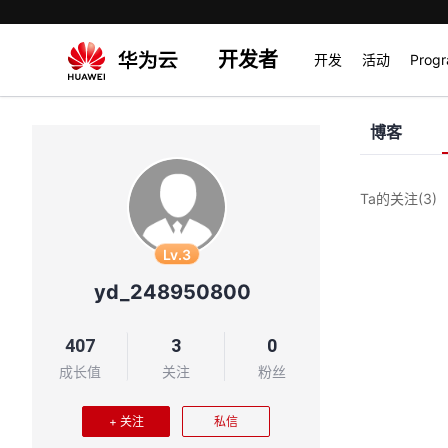
开发者
开发
活动
Prog
博客
Ta的关注
(3)
Lv.3
yd_248950800
407
3
0
成长值
关注
粉丝
+ 关注
私信