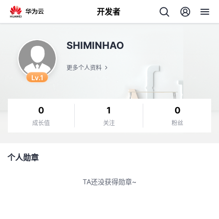
开发者
返
SHIMINHAO
回
更多个人资料
Lv.1
0
1
0
个
成长值
关注
粉丝
我
人
个人勋章
的
主
TA还没获得勋章~
开
页
发