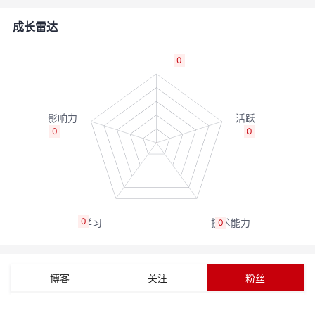
者
成长雷达
我
0
的
我
博
的
我
0
0
客
论
的
我
坛
圈
的
我
0
0
子
直
的
我
我
播
活
的
博客
关注
粉丝
我
动
关
的