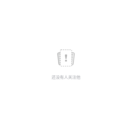
我
注
的
开
的
Programs
发
支
者
持
学
我
堂
还没有人关注他
的
我
我
技
的
的
我
术
云
课
的
我
支
声
程
认
的
我