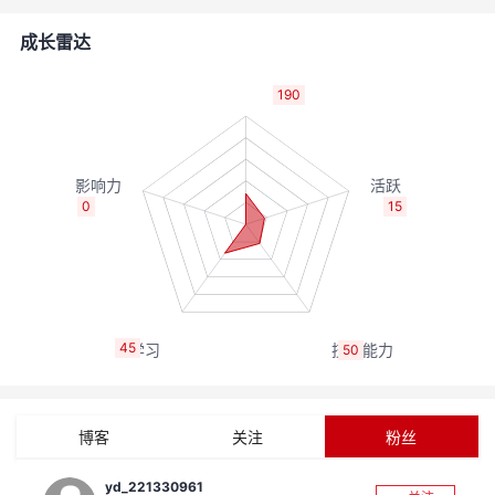
者
成长雷达
我
190
的
我
博
的
我
0
15
客
论
的
我
坛
圈
的
我
45
50
子
直
的
我
我
播
活
的
博客
关注
粉丝
我
动
关
的
yd_221330961