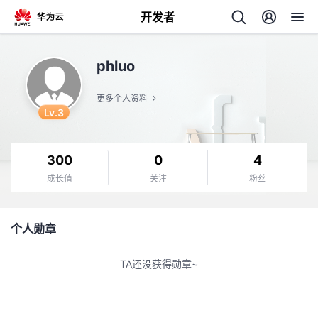
开发者
返
phluo
回
更多个人资料
Lv.3
300
0
4
个
成长值
关注
粉丝
我
人
个人勋章
的
主
TA还没获得勋章~
开
页
发