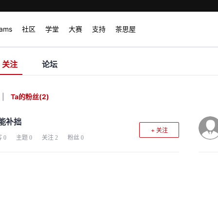
rams
社区
学堂
大赛
支持
茶思屋
关注
论坛
|
Ta的粉丝
(
2
)
能补拙
+ 关注
客
0
主题
0
关注
2
粉丝
0