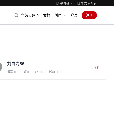
中国站
华为云App
华为云码道
文档
创作
登录
注册
刘自力56
+ 关注
博客
0
主题
0
关注
12
粉丝
0