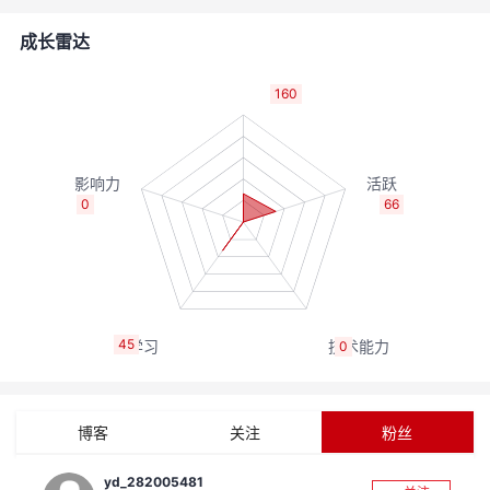
者
成长雷达
我
160
的
我
博
的
我
0
66
客
论
的
我
坛
圈
的
我
45
0
子
直
的
我
我
播
活
的
博客
关注
粉丝
我
动
关
的
yd_282005481