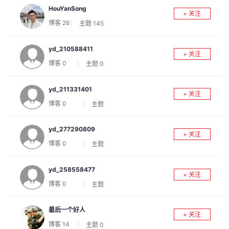
持
建
证
实
的
HouYanSong
+ 关注
博客
26
主题
145
议
验
收
yd_210588411
+ 关注
藏
博客
0
主题
0
yd_211331401
+ 关注
博客
0
主题
yd_277290809
+ 关注
博客
0
主题
yd_258558477
+ 关注
博客
0
主题
最后一个好人
+ 关注
博客
14
主题
0