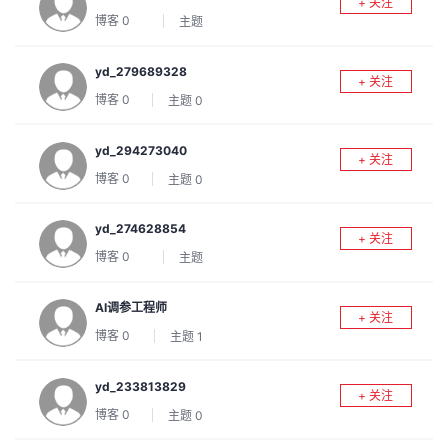
+ 关注
我
注
的
开
博客
0
主题
的
Programs
发
yd_279689328
+ 关注
博客
0
主题
0
支
者
yd_294273040
+ 关注
持
学
博客
0
主题
0
我
堂
yd_274628854
+ 关注
博客
0
主题
的
我
我
AI调参工程师
技
的
的
我
+ 关注
博客
0
主题
1
术
云
课
的
我
yd_233813829
+ 关注
支
声
程
认
的
我
博客
0
主题
0