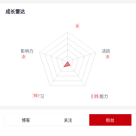
者
成长雷达
我
0
的
我
博
的
我
0
0
客
论
的
我
坛
圈
的
我
15
25
子
直
的
我
我
播
活
的
博客
关注
粉丝
我
动
关
的