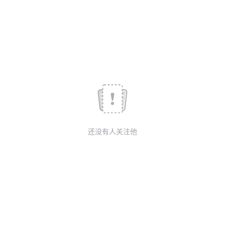
我
注
的
开
的
Programs
发
支
者
持
学
我
堂
还没有人关注他
的
我
我
技
的
的
我
术
云
课
的
我
支
声
程
认
的
我