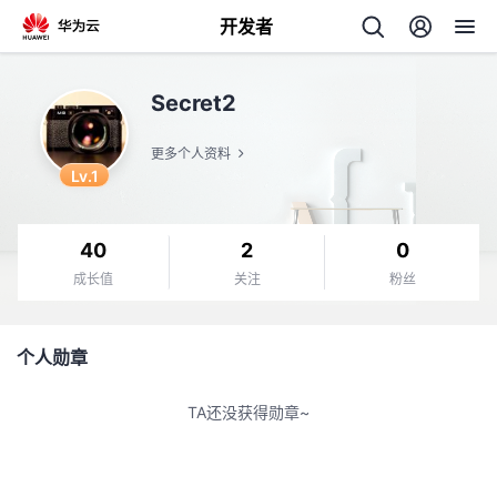
开发者
返
Secret2
回
更多个人资料
Lv.1
40
2
0
个
成长值
关注
粉丝
我
人
个人勋章
的
主
TA还没获得勋章~
开
页
发