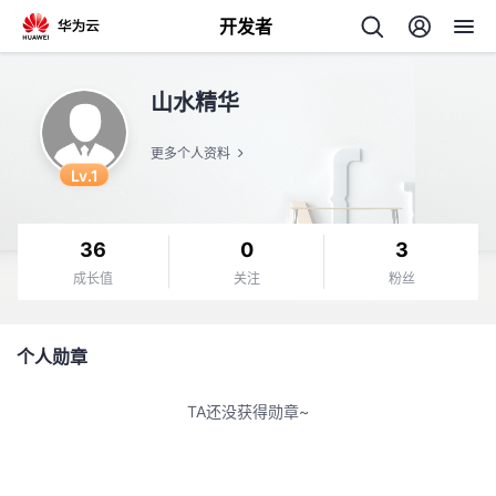
开发者
返
山水精华
回
更多个人资料
Lv.1
36
0
3
个
成长值
关注
粉丝
我
人
个人勋章
的
主
TA还没获得勋章~
开
页
发