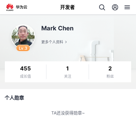
开发者
返
Mark Chen
回
更多个人资料
Lv.3
455
1
2
个
成长值
关注
粉丝
我
人
个人勋章
的
主
TA还没获得勋章~
开
页
发