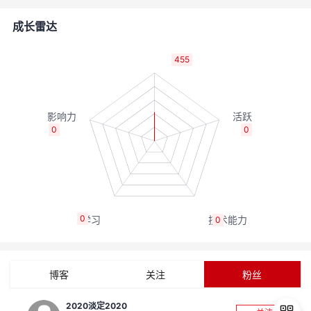
者
成长雷达
我
455
的
我
博
的
我
0
0
客
论
的
我
坛
圈
的
我
0
0
子
直
的
我
我
播
活
的
博客
关注
粉丝
我
动
关
的
2020淡定2020