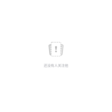
议
注
验
收
藏
还没有人关注他