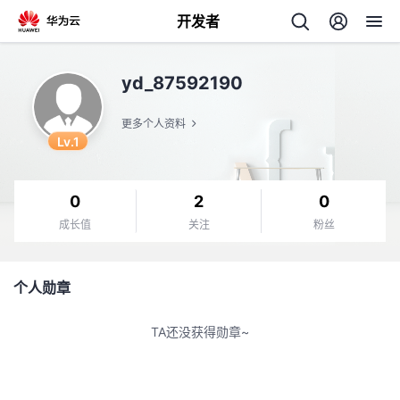
开发者
返
yd_87592190
回
更多个人资料
Lv.1
0
2
0
个
成长值
关注
粉丝
我
人
个人勋章
我
的
主
TA还没获得勋章~
我
的
开
页
我
的
开
发