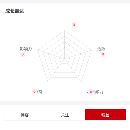
的
Programs
发
者
成长雷达
支
者
我
0
持
学
的
我
我
堂
博
的
我
0
0
的
我
客
论
的
我
我
技
的
坛
圈
的
我
的
我
0
0
术
云
子
直
的
我
课
的
我
支
声
播
活
的
程
认
的
我
博客
关注
粉丝
持
建
动
关
证
实
的