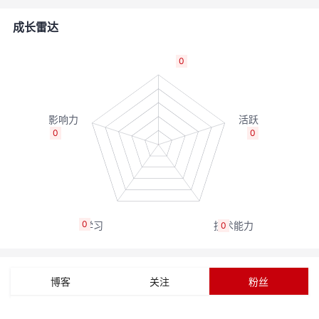
的
Programs
发
者
成长雷达
支
者
我
0
持
学
的
我
我
堂
博
的
我
0
0
的
我
客
论
的
我
我
技
的
坛
圈
的
我
的
我
0
0
术
云
子
直
的
我
课
的
我
支
声
播
活
的
程
认
的
我
博客
关注
粉丝
持
建
动
关
证
实
的