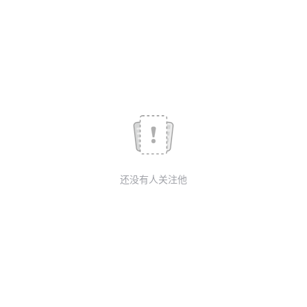
议
注
验
收
藏
还没有人关注他