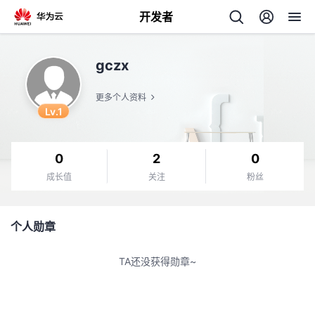
开发者
返
gczx
回
更多个人资料
Lv.1
0
2
0
个
成长值
关注
粉丝
我
人
个人勋章
我
的
主
TA还没获得勋章~
我
的
开
页
我
的
开
发